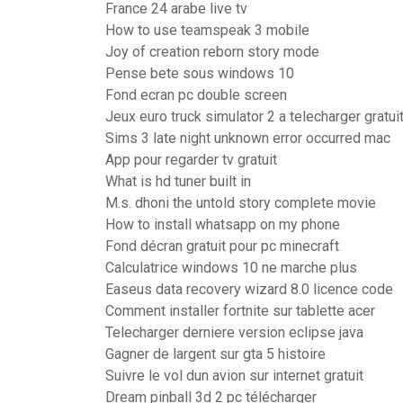
France 24 arabe live tv
How to use teamspeak 3 mobile
Joy of creation reborn story mode
Pense bete sous windows 10
Fond ecran pc double screen
Jeux euro truck simulator 2 a telecharger gratu
Sims 3 late night unknown error occurred mac
App pour regarder tv gratuit
What is hd tuner built in
M.s. dhoni the untold story complete movie
How to install whatsapp on my phone
Fond décran gratuit pour pc minecraft
Calculatrice windows 10 ne marche plus
Easeus data recovery wizard 8.0 licence code
Comment installer fortnite sur tablette acer
Telecharger derniere version eclipse java
Gagner de largent sur gta 5 histoire
Suivre le vol dun avion sur internet gratuit
Dream pinball 3d 2 pc télécharger