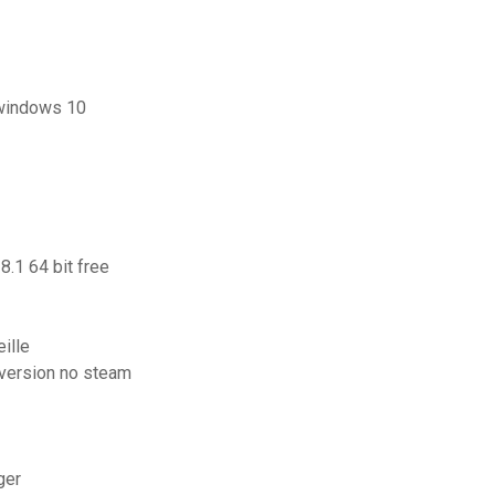
 windows 10
8.1 64 bit free
ille
 version no steam
ger