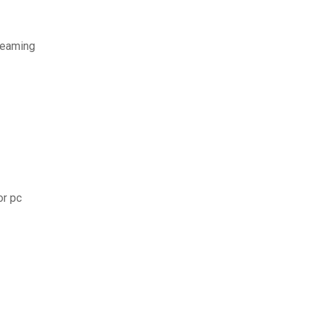
reaming
or pc