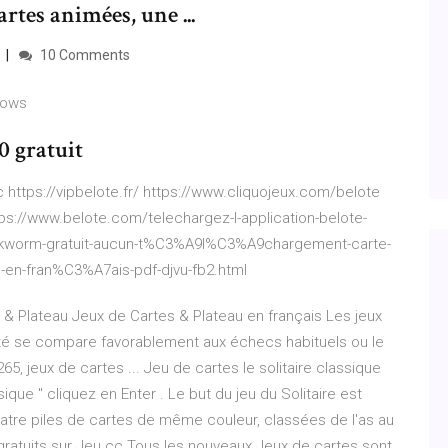
artes animées, une ...
10 Comments
dows
0 gratuit
ac https://vipbelote.fr/ https://www.cliquojeux.com/belote
ttps://www.belote.com/telechargez-l-application-belote-
bookworm-gratuit-aucun-t%C3%A9l%C3%A9chargement-carte-
n-fran%C3%A7ais-pdf-djvu-fb2.html
 & Plateau Jeux de Cartes & Plateau en français Les jeux
iété se compare favorablement aux échecs habituels ou le
265, jeux de cartes ... Jeu de cartes le solitaire classique
sique " cliquez en Enter . Le but du jeu du Solitaire est
quatre piles de cartes de même couleur, classées de l'as au
 gratuits sur Jeu.cc Tous les nouveaux Jeux de cartes sont