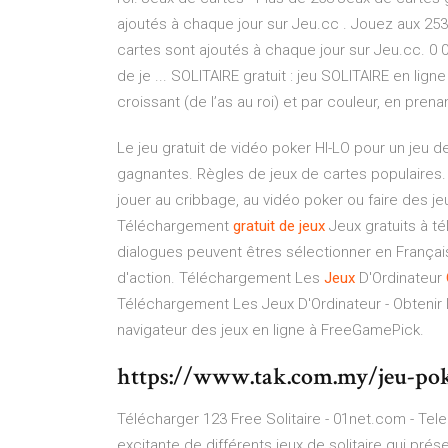
ajoutés à chaque jour sur Jeu.cc . Jouez aux 25
cartes sont ajoutés à chaque jour sur Jeu.cc. 0 
de je ... SOLITAIRE gratuit : jeu SOLITAIRE en lig
croissant (de l’as au roi) et par couleur, en pre
Le jeu gratuit de vidéo poker HI-LO pour un jeu d
gagnantes. Règles de jeux de cartes populaires.
jouer au cribbage, au vidéo poker ou faire des je
Téléchargement
gratuit
de
jeux
Jeux gratuits à té
dialogues peuvent êtres sélectionner en Français
d'action. Téléchargement Les
Jeux
D'Ordinateur
Téléchargement Les Jeux D'Ordinateur - Obtenir 
navigateur des jeux en ligne à FreeGamePick.
https://www.tak.com.my/jeu-poke
Télécharger 123 Free Solitaire - 01net.com - Tel
excitante de différents jeux de solitaire qui pré