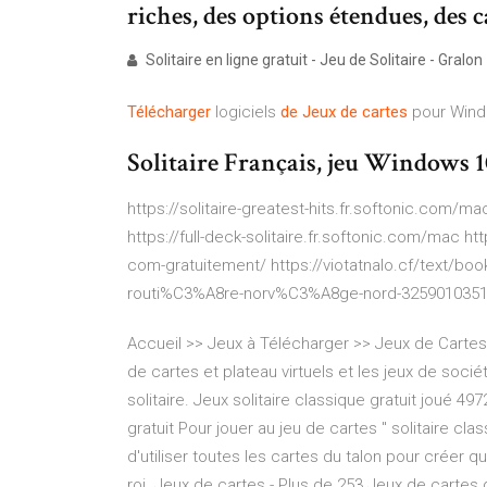
riches, des options étendues, des c
Solitaire en ligne gratuit - Jeu de Solitaire - Gralon
Télécharger
logiciels
de
Jeux
de
cartes
pour Win
Solitaire Français, jeu Windows 1
https://solitaire-greatest-hits.fr.softonic.com/m
https://full-deck-solitaire.fr.softonic.com/mac h
com-gratuitement/ https://viotatnalo.cf/text/
routi%C3%A8re-norv%C3%A8ge-nord-3259010351-e
Accueil >> Jeux à Télécharger >> Jeux de Cartes
de cartes et plateau virtuels et les jeux de soc
solitaire. Jeux solitaire classique gratuit joué 497
gratuit Pour jouer au jeu de cartes " solitaire clas
d'utiliser toutes les cartes du talon pour créer 
roi. Jeux de cartes - Plus de 253 Jeux de cartes