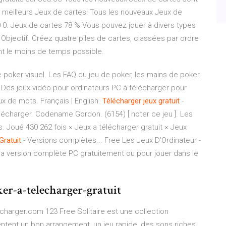
3 meilleurs Jeux de cartes! Tous les nouveaux Jeux de
0 0. Jeux de cartes 78 % Vous pouvez jouer à divers types
ne Objectif. Créez quatre piles de cartes, classées par ordre
nant le moins de temps possible.
e poker visuel. Les FAQ du jeu de poker, les mains de poker
 Des jeux vidéo pour ordinateurs PC à télécharger pour
ux de mots. Français | English.
Télécharger
jeux
gratuit
-
lécharger. Codename Gordon. (6154) [ noter ce jeu ]. Les
. Joué 430 262 fois × Jeux a télécharger gratuit × Jeux
Gratuit
- Versions complètes... Free Les Jeux D'Ordinateur -
la version complète PC gratuitement ou pour jouer dans le
r-a-telecharger-gratuit
echarger.com 123 Free Solitaire est une collection
sentent un bon arrangement, un jeu rapide, des sons riches,